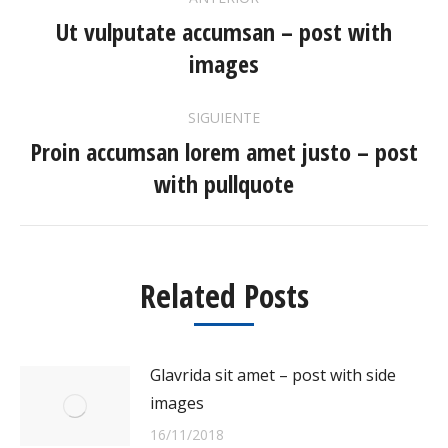
ENTRE
Ut vulputate accumsan – post with
Publicación
images
anterior:
PUBLICACIONES
SIGUIENTE
Proin accumsan lorem amet justo – post
Publicación
with pullquote
siguiente:
Related Posts
Glavrida sit amet – post with side
images
16/11/2018