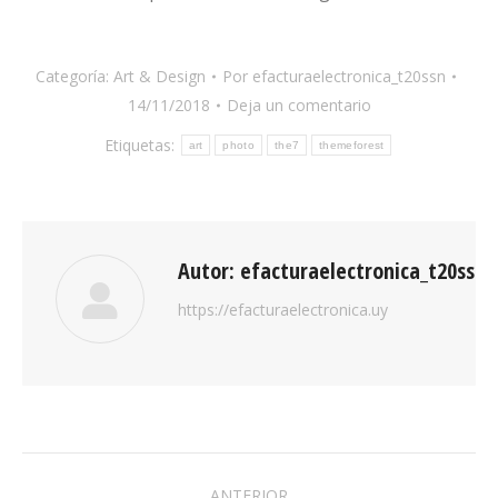
Categoría:
Art & Design
Por
efacturaelectronica_t20ssn
14/11/2018
Deja un comentario
Etiquetas:
art
photo
the7
themeforest
Autor:
efacturaelectronica_t20ssn
https://efacturaelectronica.uy
NAVEGACIÓN
ANTERIOR